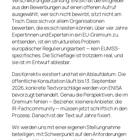
Verschwörungserzählung. ENISA hat die Mitglieder
aus den Bewerbungen auf einen offenen Aufruf
ausgewählt; wer sich nicht bewirbt, sitzt nicht am
Tisch. Dass sich vor allem Organisationen
bewerben, die es sich leisten können, über vier Jahre
Expertinnen und Experten in ein EU-Gremium zu
entsenden, ist ein strukturelles Problem
europäischer Regulierungsarbeit — kein EUMSS-
spezifisches. Die Schieflage ist trotzdem real, und
sie ist im Entwurf ablesbar.
Das Korrektiv existiert und hat ein Ablaufdatum: Die
öffentliche Konsultation läuft bis 13. September
2026, konkrete Textvorschläge werden von ENISA
bevorzugt behandelt. Genau die Perspektiven, die im
Gremium fehlen — Bezieher, kleinere Anbieter, die
IR-Fachcommunity — müssen jetzt schriftlich in den
Prozess. Danach ist der Text auf Jahre fixiert.
Wir werden uns mit einer eigenen Stellungnahme
beteiligen, mit Schwerpunkt auf den Anforderungen