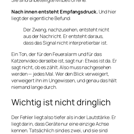
Sie sind unbeteiligte Mitbetroffene.
Nach innen entsteht Empfangsdruck.
Und hier
liegt der eigentliche Befund:
Der Zwang, nachzusehen, entsteht nicht
aus der Nachricht. Er entsteht daraus,
dass das Signal nicht interpretierbar ist.
Ein Ton, der für den Feueralarm und für das
Katzenvideo derselbe ist, sagt nur:
Etwas ist da.
Er
sagt nicht, ob es zählt. Also muss nachgesehen
werden — jedes Mal. Wer den Blick verweigert,
verweigert ihn im Ungewissen, und genau das hält
niemand lange durch.
Wichtig ist nicht dringlich
Der Fehler liegt also tiefer als in der Lautstärke. Er
liegt darin, dass Geräte nur eine einzige Achse
kennen. Tatsächlich sind es zwei, und sie sind