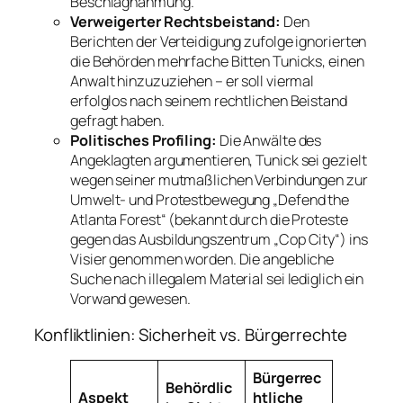
Beschlagnahmung.
Verweigerter Rechtsbeistand:
Den
Berichten der Verteidigung zufolge ignorierten
die Behörden mehrfache Bitten Tunicks, einen
Anwalt hinzuzuziehen – er soll viermal
erfolglos nach seinem rechtlichen Beistand
gefragt haben.
Politisches Profiling:
Die Anwälte des
Angeklagten argumentieren, Tunick sei gezielt
wegen seiner mutmaßlichen Verbindungen zur
Umwelt- und Protestbewegung „Defend the
Atlanta Forest“ (bekannt durch die Proteste
gegen das Ausbildungszentrum „Cop City“) ins
Visier genommen worden. Die angebliche
Suche nach illegalem Material sei lediglich ein
Vorwand gewesen.
Konfliktlinien: Sicherheit vs. Bürgerrechte
Bürgerrec
Behördlic
Aspekt
htliche