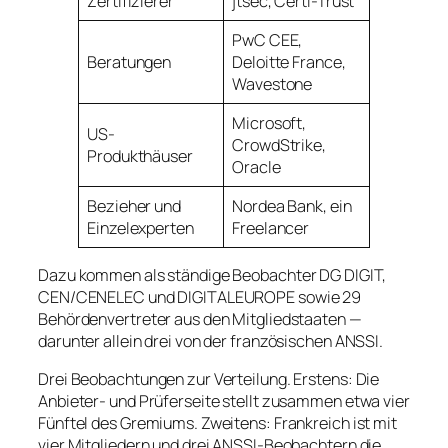
Zertifizierer
jtsec, Certi-Trust
PwC CEE,
Beratungen
Deloitte France,
Wavestone
Microsoft,
US-
CrowdStrike,
Produkthäuser
Oracle
Bezieher und
Nordea Bank, ein
Einzelexperten
Freelancer
Dazu kommen als ständige Beobachter DG DIGIT,
CEN/CENELEC und DIGITALEUROPE sowie 29
Behördenvertreter aus den Mitgliedstaaten —
darunter allein drei von der französischen ANSSI.
Drei Beobachtungen zur Verteilung. Erstens: Die
Anbieter- und Prüferseite stellt zusammen etwa vier
Fünftel des Gremiums. Zweitens: Frankreich ist mit
vier Mitgliedern und drei ANSSI-Beobachtern die