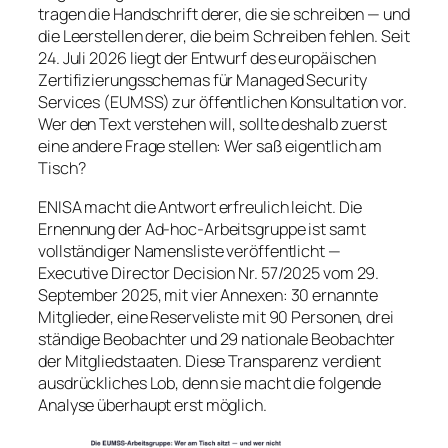
tragen die Handschrift derer, die sie schreiben — und
die Leerstellen derer, die beim Schreiben fehlen. Seit
24. Juli 2026 liegt der Entwurf des europäischen
Zertifizierungsschemas für Managed Security
Services (EUMSS) zur öffentlichen Konsultation vor.
Wer den Text verstehen will, sollte deshalb zuerst
eine andere Frage stellen: Wer saß eigentlich am
Tisch?
ENISA macht die Antwort erfreulich leicht. Die
Ernennung der Ad-hoc-Arbeitsgruppe ist samt
vollständiger Namensliste veröffentlicht —
Executive Director Decision Nr. 57/2025 vom 29.
September 2025, mit vier Annexen: 30 ernannte
Mitglieder, eine Reserveliste mit 90 Personen, drei
ständige Beobachter und 29 nationale Beobachter
der Mitgliedstaaten. Diese Transparenz verdient
ausdrückliches Lob, denn sie macht die folgende
Analyse überhaupt erst möglich.