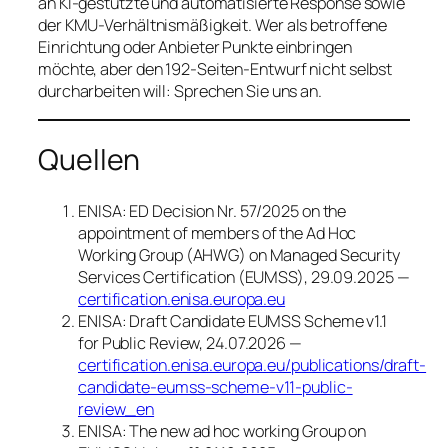
an KI-gestützte und automatisierte Response sowie
der KMU-Verhältnismäßigkeit. Wer als betroffene
Einrichtung oder Anbieter Punkte einbringen
möchte, aber den 192-Seiten-Entwurf nicht selbst
durcharbeiten will: Sprechen Sie uns an.
Quellen
ENISA: ED Decision Nr. 57/2025 on the
appointment of members of the Ad Hoc
Working Group (AHWG) on Managed Security
Services Certification (EUMSS), 29.09.2025 —
certification.enisa.europa.eu
ENISA: Draft Candidate EUMSS Scheme v1.1
for Public Review, 24.07.2026 —
certification.enisa.europa.eu/publications/draft-
candidate-eumss-scheme-v11-public-
review_en
ENISA: The new ad hoc working Group on