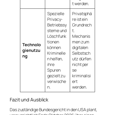
t werden.
Spezielle
Privatsphä
Privacy-
re ist ein
Betriebssy
Grundrech
steme und
t.
Löschfunk
Mechanis
tionen
men zum
Technolo
können
digitalen
gienutzu
Kriminelle
Selbstsch
ng
n helfen,
utz dürfen
ihre
nicht per
Spuren
se
gezielt zu
kriminalisi
verwische
ert
n.
werden.
Fazit und Ausblick
Das zuständige Bundesgericht in den USA plant,