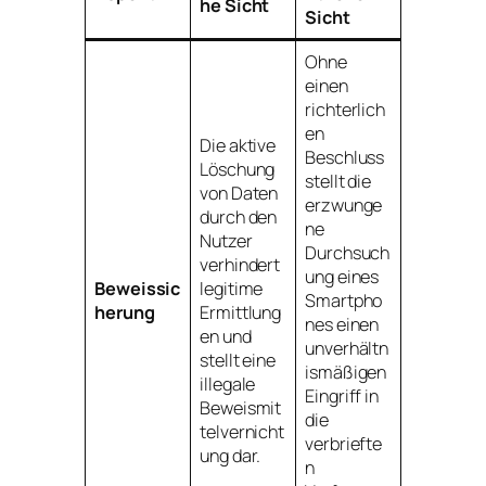
he Sicht
Sicht
Ohne
einen
richterlich
en
Die aktive
Beschluss
Löschung
stellt die
von Daten
erzwunge
durch den
ne
Nutzer
Durchsuch
verhindert
ung eines
Beweissic
legitime
Smartpho
herung
Ermittlung
nes einen
en und
unverhältn
stellt eine
ismäßigen
illegale
Eingriff in
Beweismit
die
telvernicht
verbriefte
ung dar.
n