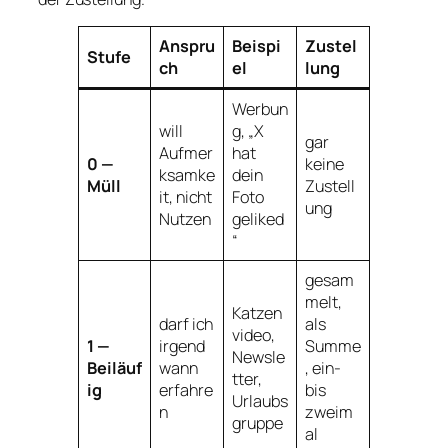
Anspru
Beispi
Zustel
Stufe
ch
el
lung
Werbun
will
g, „X
gar
Aufmer
hat
0 —
keine
ksamke
dein
Müll
Zustell
it, nicht
Foto
ung
Nutzen
geliked
“
gesam
melt,
Katzen
darf ich
als
video,
1 —
irgend
Summe
Newsle
Beiläuf
wann
, ein-
tter,
ig
erfahre
bis
Urlaubs
n
zweim
gruppe
al