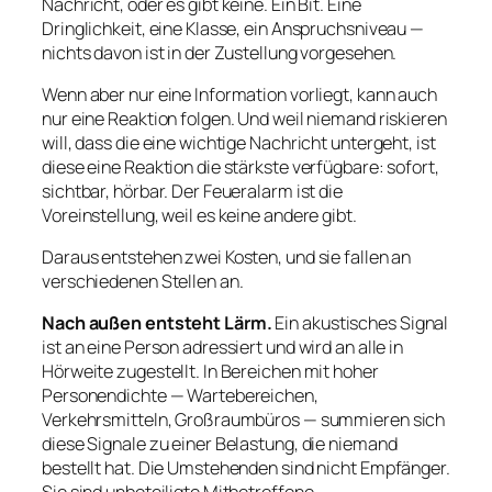
Nachricht, oder es gibt keine. Ein Bit. Eine
Dringlichkeit, eine Klasse, ein Anspruchsniveau —
nichts davon ist in der Zustellung vorgesehen.
Wenn aber nur eine Information vorliegt, kann auch
nur eine Reaktion folgen. Und weil niemand riskieren
will, dass die eine wichtige Nachricht untergeht, ist
diese eine Reaktion die stärkste verfügbare: sofort,
sichtbar, hörbar. Der Feueralarm ist die
Voreinstellung, weil es keine andere gibt.
Daraus entstehen zwei Kosten, und sie fallen an
verschiedenen Stellen an.
Nach außen entsteht Lärm.
Ein akustisches Signal
ist an eine Person adressiert und wird an alle in
Hörweite zugestellt. In Bereichen mit hoher
Personendichte — Wartebereichen,
Verkehrsmitteln, Großraumbüros — summieren sich
diese Signale zu einer Belastung, die niemand
bestellt hat. Die Umstehenden sind nicht Empfänger.