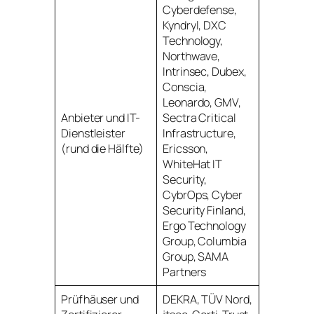
Cyberdefense,
Kyndryl, DXC
Technology,
Northwave,
Intrinsec, Dubex,
Conscia,
Leonardo, GMV,
Anbieter und IT-
Sectra Critical
Dienstleister
Infrastructure,
(rund die Hälfte)
Ericsson,
WhiteHat IT
Security,
CybrOps, Cyber
Security Finland,
Ergo Technology
Group, Columbia
Group, SAMA
Partners
Prüfhäuser und
DEKRA, TÜV Nord,