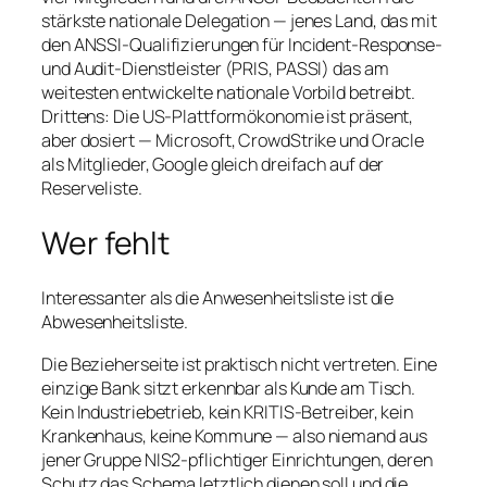
stärkste nationale Delegation — jenes Land, das mit
den ANSSI-Qualifizierungen für Incident-Response-
und Audit-Dienstleister (PRIS, PASSI) das am
weitesten entwickelte nationale Vorbild betreibt.
Drittens: Die US-Plattformökonomie ist präsent,
aber dosiert — Microsoft, CrowdStrike und Oracle
als Mitglieder, Google gleich dreifach auf der
Reserveliste.
Wer fehlt
Interessanter als die Anwesenheitsliste ist die
Abwesenheitsliste.
Die Bezieherseite ist praktisch nicht vertreten. Eine
einzige Bank sitzt erkennbar als Kunde am Tisch.
Kein Industriebetrieb, kein KRITIS-Betreiber, kein
Krankenhaus, keine Kommune — also niemand aus
jener Gruppe NIS2-pflichtiger Einrichtungen, deren
Schutz das Schema letztlich dienen soll und die