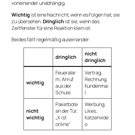
voneinander unabhängig.
Wichtig
ist eine Nachricht, wenn es Folgen hat, sie
zu übersehen.
Dringlich
ist sie, wenn das
Zeitfenster für eine Reaktion klein ist.
Beides fällt regelmäßig auseinander:
nicht
dringlich
dringlich
Feueralar
Vertrag,
m, Anruf
Rechnung,
wichtig
aus der
Kundenmai
Schule
l
Paketbote
Werbung,
nicht
an der Tür,
Likes,
wichtig
„X ist
Katzenvide
online“
o