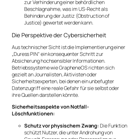
zur Verhinderung einer behördlichen
Beschlagnahme, was im US-Recht als
Behinderung der Justiz (Obstruction of
Justice) gewertet werden kann.
Die Perspektive der Cybersicherheit
Aus technischer Sicht ist die Implementierung einer
„Duress PIN“ ein konsequenter Schritt zur
Absicherung hochsensibler Informationen.
Betriebssysteme wie GrapheneOS richten sich
gezielt an Journalisten, Aktivisten oder
Sicherheitsexperten, bei denen ein unbefugter
Datenzugriff eine reale Gefahr für sie selbst oder
ihre Quellen darstellen könnte.
Sicherheitsaspekte von Notfall-
Löschfunktionen:
Schutz vor physischem Zwang:
Die Funktion
schützt Nutzer, die unter Androhung von