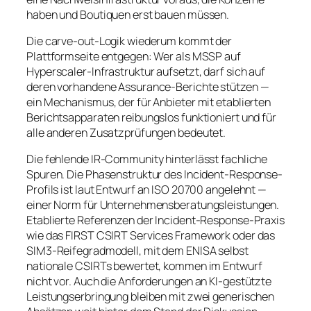
haben und Boutiquen erst bauen müssen.
Die carve-out-Logik wiederum kommt der
Plattformseite entgegen: Wer als MSSP auf
Hyperscaler-Infrastruktur aufsetzt, darf sich auf
deren vorhandene Assurance-Berichte stützen —
ein Mechanismus, der für Anbieter mit etablierten
Berichtsapparaten reibungslos funktioniert und für
alle anderen Zusatzprüfungen bedeutet.
Die fehlende IR-Community hinterlässt fachliche
Spuren. Die Phasenstruktur des Incident-Response-
Profils ist laut Entwurf an ISO 20700 angelehnt —
einer Norm für Unternehmensberatungsleistungen.
Etablierte Referenzen der Incident-Response-Praxis
wie das FIRST CSIRT Services Framework oder das
SIM3-Reifegradmodell, mit dem ENISA selbst
nationale CSIRTs bewertet, kommen im Entwurf
nicht vor. Auch die Anforderungen an KI-gestützte
Leistungserbringung bleiben mit zwei generischen