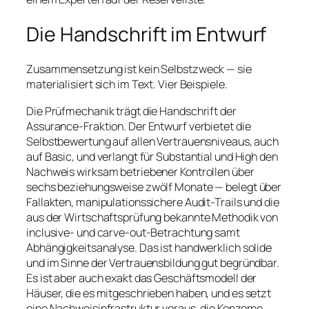
Die Handschrift im Entwurf
Zusammensetzung ist kein Selbstzweck — sie
materialisiert sich im Text. Vier Beispiele.
Die Prüfmechanik trägt die Handschrift der
Assurance-Fraktion. Der Entwurf verbietet die
Selbstbewertung auf allen Vertrauensniveaus, auch
auf Basic, und verlangt für Substantial und High den
Nachweis wirksam betriebener Kontrollen über
sechs beziehungsweise zwölf Monate — belegt über
Fallakten, manipulationssichere Audit-Trails und die
aus der Wirtschaftsprüfung bekannte Methodik von
inclusive- und carve-out-Betrachtung samt
Abhängigkeitsanalyse. Das ist handwerklich solide
und im Sinne der Vertrauensbildung gut begründbar.
Es ist aber auch exakt das Geschäftsmodell der
Häuser, die es mitgeschrieben haben, und es setzt
eine Nachweisinfrastruktur voraus, die Konzerne