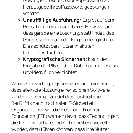
Gewalt, Erpressung oder Repressalien zur
Herausgabe ihres Passworts gezwungen
werden.
Unauffällige Ausführung:
Es gibt auf dem
Bildschirm keinen sichtbaren Hinweis darauf,
dass gerade eine Löschung stattfindet; das
Gerät startet nach der Eingabe lediglich neu.
Dies schützt den Nutzer in akuten
Gefahrensituationen.
Kryptografische Sicherheit:
Nach der
Eingabe der PIN sind die Daten permanent und
unwiderruflich vernichtet.
Wenn Strafverfolgungsbehörden argumentieren,
dass allein die Nutzung einer solchen Software
verdächtig sei, gefährdet dies das legitime
Bedürfnis nach maximaler IT-Sicherheit.
Organisationen wie die Electronic Frontier
Foundation (EFF) warnen davor, dass Technologien,
die für Privatsphäre und Sicherheit entwickelt
wurden, dazu führen könnten, dass ihre Nutzer