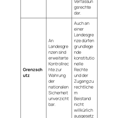
Verfassun
gsrechte
dar.
Auch an
einer
Landesgre
An
nze dürfen
Landesgre
grundlege
nzen sind
nde
erweiterte
konstitutio
Kontrollrec
nelle
Grenzsch
hte zur
Rechte
utz
Wahrung
und der
der
Zugang zu
nationalen
rechtliche
Sicherheit
m
unverzicht
Beistand
bar.
nicht
willkürlich
ausgesetz