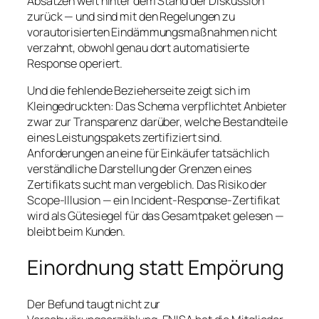
Absätzen weit hinter dem Stand der Diskussion
zurück — und sind mit den Regelungen zu
vorautorisierten Eindämmungsmaßnahmen nicht
verzahnt, obwohl genau dort automatisierte
Response operiert.
Und die fehlende Bezieherseite zeigt sich im
Kleingedruckten: Das Schema verpflichtet Anbieter
zwar zur Transparenz darüber, welche Bestandteile
eines Leistungspakets zertifiziert sind.
Anforderungen an eine für Einkäufer tatsächlich
verständliche Darstellung der Grenzen eines
Zertifikats sucht man vergeblich. Das Risiko der
Scope-Illusion — ein Incident-Response-Zertifikat
wird als Gütesiegel für das Gesamtpaket gelesen —
bleibt beim Kunden.
Einordnung statt Empörung
Der Befund taugt nicht zur