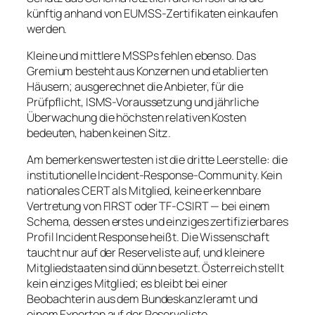
künftig anhand von EUMSS-Zertifikaten einkaufen
werden.
Kleine und mittlere MSSPs fehlen ebenso. Das
Gremium besteht aus Konzernen und etablierten
Häusern; ausgerechnet die Anbieter, für die
Prüfpflicht, ISMS-Voraussetzung und jährliche
Überwachung die höchsten relativen Kosten
bedeuten, haben keinen Sitz.
Am bemerkenswertesten ist die dritte Leerstelle: die
institutionelle Incident-Response-Community. Kein
nationales CERT als Mitglied, keine erkennbare
Vertretung von FIRST oder TF-CSIRT — bei einem
Schema, dessen erstes und einziges zertifizierbares
Profil Incident Response heißt. Die Wissenschaft
taucht nur auf der Reserveliste auf, und kleinere
Mitgliedstaaten sind dünn besetzt. Österreich stellt
kein einziges Mitglied; es bleibt bei einer
Beobachterin aus dem Bundeskanzleramt und
einem Experten auf der Reserveliste.