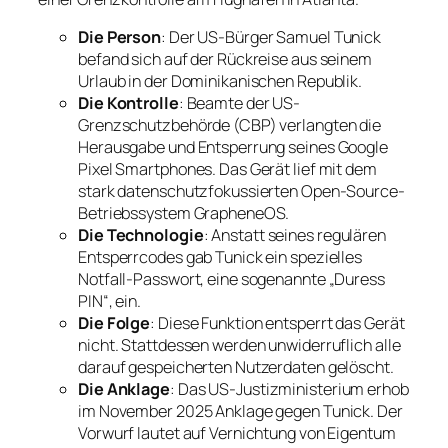
Die Person
: Der US-Bürger Samuel Tunick
befand sich auf der Rückreise aus seinem
Urlaub in der Dominikanischen Republik.
Die Kontrolle
: Beamte der US-
Grenzschutzbehörde (CBP) verlangten die
Herausgabe und Entsperrung seines Google
Pixel Smartphones. Das Gerät lief mit dem
stark datenschutzfokussierten Open-Source-
Betriebssystem GrapheneOS.
Die Technologie
: Anstatt seines regulären
Entsperrcodes gab Tunick ein spezielles
Notfall-Passwort, eine sogenannte „Duress
PIN“, ein.
Die Folge
: Diese Funktion entsperrt das Gerät
nicht. Stattdessen werden unwiderruflich alle
darauf gespeicherten Nutzerdaten gelöscht.
Die Anklage
: Das US-Justizministerium erhob
im November 2025 Anklage gegen Tunick. Der
Vorwurf lautet auf Vernichtung von Eigentum