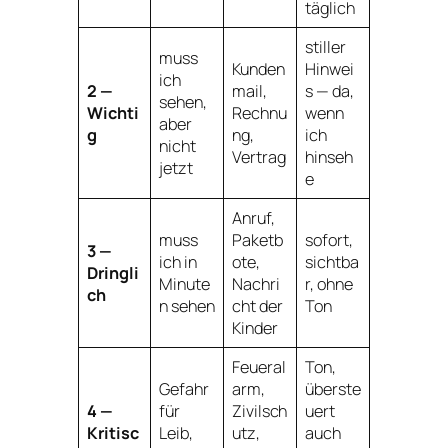
täglich
stiller
muss
Kunden
Hinwei
ich
2 —
mail,
s — da,
sehen,
Wichti
Rechnu
wenn
aber
g
ng,
ich
nicht
Vertrag
hinseh
jetzt
e
Anruf,
muss
Paketb
sofort,
3 —
ich in
ote,
sichtba
Dringli
Minute
Nachri
r, ohne
ch
n sehen
cht der
Ton
Kinder
Feueral
Ton,
Gefahr
arm,
überste
4 —
für
Zivilsch
uert
Kritisc
Leib,
utz,
auch