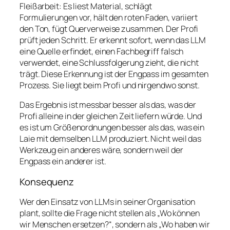
Fleißarbeit: Es liest Material, schlägt
Formulierungen vor, hält den roten Faden, variiert
den Ton, fügt Querverweise zusammen. Der Profi
prüft jeden Schritt. Er erkennt sofort, wenn das LLM
eine Quelle erfindet, einen Fachbegriff falsch
verwendet, eine Schlussfolgerung zieht, die nicht
trägt. Diese Erkennung ist der Engpass im gesamten
Prozess. Sie liegt beim Profi und nirgendwo sonst.
Das Ergebnis ist messbar besser als das, was der
Profi alleine in der gleichen Zeit liefern würde. Und
es ist um Größenordnungen besser als das, was ein
Laie mit demselben LLM produziert. Nicht weil das
Werkzeug ein anderes wäre, sondern weil der
Engpass ein anderer ist.
Konsequenz
Wer den Einsatz von LLMs in seiner Organisation
plant, sollte die Frage nicht stellen als „Wo können
wir Menschen ersetzen?“, sondern als „Wo haben wir