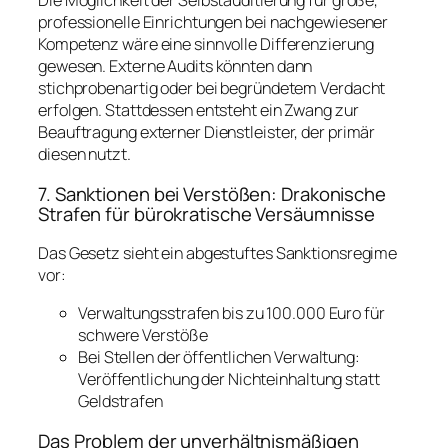
Die Möglichkeit der Selbstauditierung für große,
professionelle Einrichtungen bei nachgewiesener
Kompetenz wäre eine sinnvolle Differenzierung
gewesen. Externe Audits könnten dann
stichprobenartig oder bei begründetem Verdacht
erfolgen. Stattdessen entsteht ein Zwang zur
Beauftragung externer Dienstleister, der primär
diesen nutzt.
7. Sanktionen bei Verstößen: Drakonische
Strafen für bürokratische Versäumnisse
Das Gesetz sieht ein abgestuftes Sanktionsregime
vor:
Verwaltungsstrafen bis zu 100.000 Euro für
schwere Verstöße
Bei Stellen der öffentlichen Verwaltung:
Veröffentlichung der Nichteinhaltung statt
Geldstrafen
Das Problem der unverhältnismäßigen