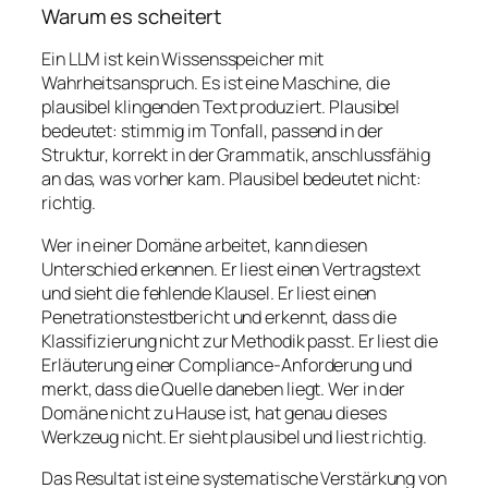
Warum es scheitert
Ein LLM ist kein Wissensspeicher mit
Wahrheitsanspruch. Es ist eine Maschine, die
plausibel klingenden Text produziert. Plausibel
bedeutet: stimmig im Tonfall, passend in der
Struktur, korrekt in der Grammatik, anschlussfähig
an das, was vorher kam. Plausibel bedeutet nicht:
richtig.
Wer in einer Domäne arbeitet, kann diesen
Unterschied erkennen. Er liest einen Vertragstext
und sieht die fehlende Klausel. Er liest einen
Penetrationstestbericht und erkennt, dass die
Klassifizierung nicht zur Methodik passt. Er liest die
Erläuterung einer Compliance-Anforderung und
merkt, dass die Quelle daneben liegt. Wer in der
Domäne nicht zu Hause ist, hat genau dieses
Werkzeug nicht. Er sieht plausibel und liest richtig.
Das Resultat ist eine systematische Verstärkung von