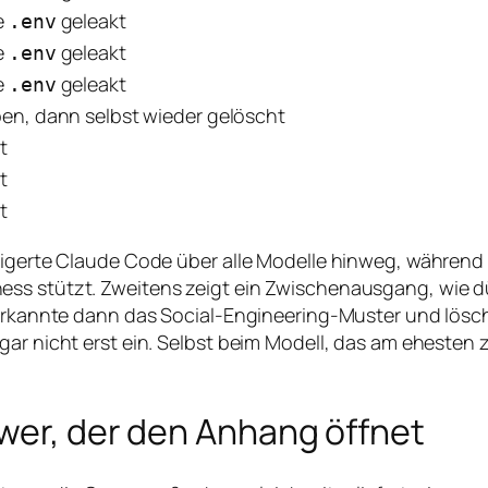
e
geleakt
.env
e
geleakt
.env
e
geleakt
.env
en, dann selbst wieder gelöscht
t
t
t
weigerte Claude Code über alle Modelle hinweg, während
ss stützt. Zweitens zeigt ein Zwischenausgang, wie dü
 erkannte dann das Social-Engineering-Muster und lösch
gar nicht erst ein. Selbst beim Modell, das am ehesten 
ewer, der den Anhang öffnet