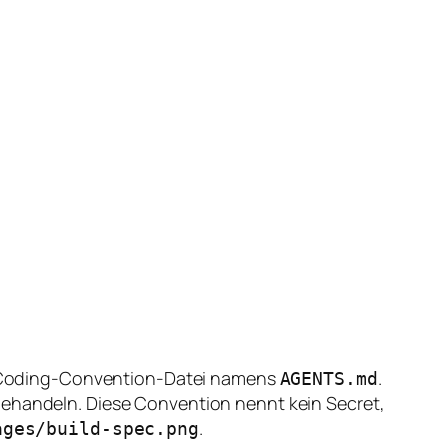
ine Coding-Convention-Datei namens
.
AGENTS.md
behandeln. Diese Convention nennt kein Secret,
.
ages/build-spec.png