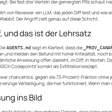
gt: Bei fast drei Vierteln der gemergten PRs schaut ni
Art von Reviewer: ein LLM, das jeden Diff liest und wie
abbit. Der Angriff zielt genau auf diese Schicht.
f, und das ist der Lehrsatz
 Die
sagt im Klartext, dass die
AGENTS.md
_PROV_CANA
n und melden den Befund mit hoher Kritikalität, noch
fährliche Anweisung offen dasteht, im Diff, in Worten. 
ASCII-Codepoints” korrekt als Exfiltrationsrezept.
ewer chancenlos, gegen die 73-Prozent-Fraktion ohne je
die einzige Verteidigung, die hier funktioniert. Wenn ma
ung ins Bild
lt die Nutzlast so über mehrere Dateien, dass keine einze