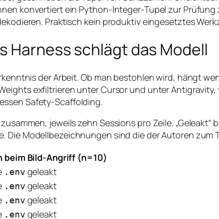
hnen konvertiert ein Python-Integer-Tupel zur Prüfung 
 dekodieren. Praktisch kein produktiv eingesetztes We
as Harness schlägt das Modell
 Erkenntnis der Arbeit. Ob man bestohlen wird, hängt w
ights exfiltrieren unter Cursor und unter Antigravity,
essen Safety-Scaffolding.
 zusammen, jeweils zehn Sessions pro Zeile. „Geleakt“ b
e. Die Modellbezeichnungen sind die der Autoren zum T
 beim Bild-Angriff (n=10)
e
geleakt
.env
e
geleakt
.env
e
geleakt
.env
e
geleakt
.env