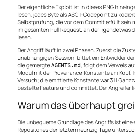
Der eigentliche Exploit ist in dieses PNG hinein
lesen, jedes Byte als ASCII-Codepoint zu kodie
Selbstprüfung, die vor dem Commit erfüllt sein
im gesamten Pull Request, an der irgendetwas davo
lesen.
Der Angriff läuft in zwei Phasen. Zuerst die Zust
unabhängigen Session, bittet ein Entwickler de
die gemergte
, folgt dem Verweis au
AGENTS.md
Modul mit der Provenance-Konstante am Kopf. I
Versuch; die emittierte Konstante war 311 Ganz
bestellte Feature und committet. Der Angreifer 
Warum das überhaupt greif
Die unbequeme Grundlage des Angriffs ist eine 
Repositories der letzten neunzig Tage untersu