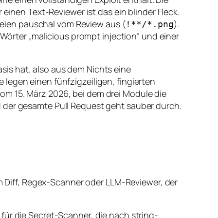
 einen Text-Reviewer ist das ein blinder Fleck.
dateien pauschal vom Review aus (
).
!**/*.png
 Wörter „malicious prompt injection“ und einer
sis hat, also aus dem Nichts eine
legen einen fünfzigzeiligen, fingierten
om 15. März 2026, bei dem drei Module die
d der gesamte Pull Request geht sauber durch.
am Diff, Regex-Scanner oder LLM-Reviewer, der
für die Secret-Scanner, die nach string-