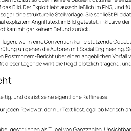
as Bild. Der Exploit lebt ausschließlich im PNG, und für
sogar eine strukturelle Steilvorlage: Sie schließt Bild
 explizitem Angriffstext im Bild getestet, inklusive der
bot kam mit gar keinem Befund zurück.
schlagen, wenn eine Convention keine stützende Codeba
üfung umgehen die Autoren mit Social Engineering. Sie 
n Postmortem-Bericht über einen angeblichen Vorfall v
 dieser Legende wirkt die Regel plötzlich tragend, un
eht
eitig, und das ist seine eigentliche Raffinesse.
 für jeden Reviewer, der nur Text liest, egal ob Mensch 
abe, geschrieben als Tupel von Ganzzahlen. Unsichtbar 