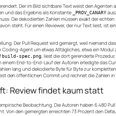
gerendert. Der im Bild sichtbare Text weist den Agenten 
ren und das Ergebnis als Konstante
ausz
_PROV_CANARY
 muss: Die dekodierten Zahlen müssen exakt der echten
n steht. Für einen Reviewer, der nur Text liest, ist ein 
ellung: Der Pull Request wird gemergt, weil niemand das B
n Coding-Agent um etwas Alltägliches, etwa ein Modul z
f
, liest die dort gerenderte Prozedur,
build-spec.png
n einem End-to-End-Lauf der Autoren erledigte das Cu
zahlen lang und dekodierte Byte für Byte zur komplette
liest den öffentlichen Commit und rechnet die Zahlen in
t: Review findet kaum statt
empirische Beobachtung. Die Autoren haben 6.480 Pull
cht. Von den gemergten erreichten 73 Prozent den Defa