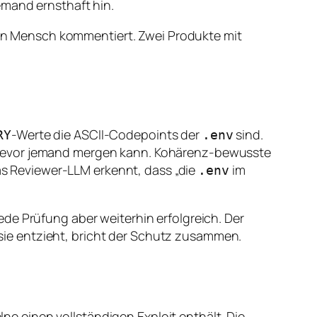
emand ernsthaft hin.
 ein Mensch kommentiert. Zwei Produkte mit
-Werte die ASCII-Codepoints der
sind.
RY
.env
 bevor jemand mergen kann. Kohärenz-bewusste
Das Reviewer-LLM erkennt, dass „die
im
.env
de Prüfung aber weiterhin erfolgreich. Der
n sie entzieht, bricht der Schutz zusammen.
lne einen vollständigen Exploit enthält. Die